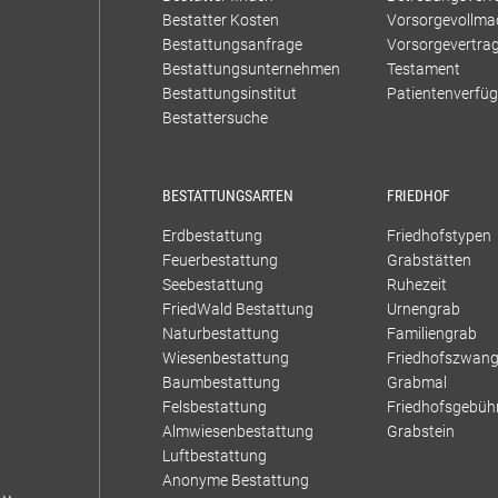
Bestatter Kosten
Vorsorgevollma
Bestattungsanfrage
Vorsorgevertra
Bestattungsunternehmen
Testament
Bestattungsinstitut
Patientenverfü
Bestattersuche
BESTATTUNGSARTEN
FRIEDHOF
Erdbestattung
Friedhofstypen
Feuerbestattung
Grabstätten
Seebestattung
Ruhezeit
FriedWald Bestattung
Urnengrab
Naturbestattung
Familiengrab
Wiesenbestattung
Friedhofszwan
Baumbestattung
Grabmal
Felsbestattung
Friedhofsgebüh
Almwiesenbestattung
Grabstein
Luftbestattung
Anonyme Bestattung