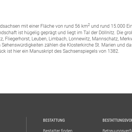
2
rdsachsen mit einer Fläche von rund 56 km
und rund 15.000 Ei
schaft ist hügelig geprägt und liegt im Tal der Döllnitz. Die gro
hatz, Fliegerhorst, Leuben, Limbach, Lonnewitz, Mannschatz, Merk
 Sehenswürdigkeiten zählen die Klosterkirche St. Marien und
ück ist hier ein Manuskript des Sachsenspiegels von 1382.
BESTATTUNG
BESTATTUNGSVO
Bestatter finden
Betreuungsver