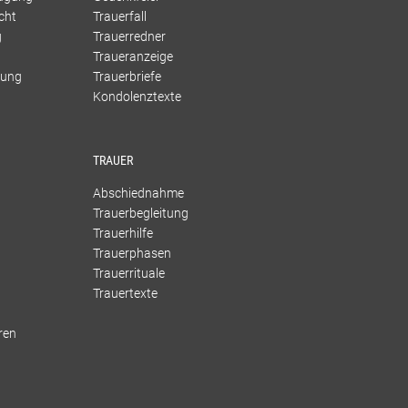
cht
Trauerfall
g
Trauerredner
Traueranzeige
gung
Trauerbriefe
Kondolenztexte
TRAUER
Abschiednahme
Trauerbegleitung
Trauerhilfe
Trauerphasen
Trauerrituale
g
Trauertexte
ren