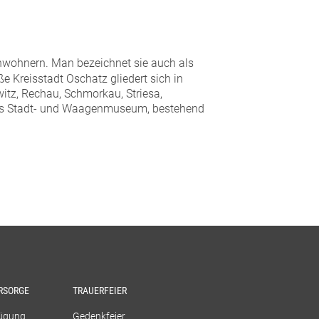
nwohnern. Man bezeichnet sie auch als
ße Kreisstadt Oschatz gliedert sich in
witz, Rechau, Schmorkau, Striesa,
 das Stadt- und Waagenmuseum, bestehend
RSORGE
TRAUERFEIER
fügung
Gedenkfeier