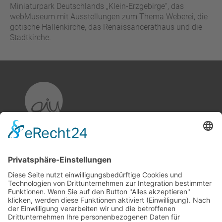
Miniaturpark Deutschlands „Klein-Erzgebirge“, das
webMuseum mit Ausstellungen zum Thema Weberei, die
gotische Hallenkirche, das Renaissancerathaus und die
Stadtkirche.
aiu Kommunikation & Markenführung
GmbH & Co. KG
Breslauer Straße 49
D-04299 Leipzig
+49 (0) 341 - 242 52 85