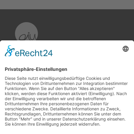
aiu Kommunikation & Markenführung
GmbH & Co. KG
Breslauer Straße 49
D-04299 Leipzig
+49 (0) 341 - 242 52 85
info(at)aiu-bestatterkommunikation.de
www.aiu-bestatterkommunikation.de