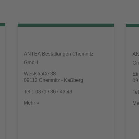
ANTEA Bestattungen Chemnitz
AN
GmbH
G
Weststraße 38
Ei
09112 Chemnitz - Kaßberg
09
Tel.: 0371 / 367 43 43
Te
Mehr »
Me