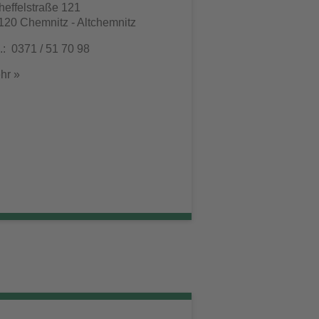
heffelstraße 121
120 Chemnitz - Altchemnitz
l.: 0371 / 51 70 98
hr »