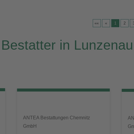
««
«
1
2
Bestatter in Lunzenau
ANTEA Bestattungen Chemnitz
AN
GmbH
G