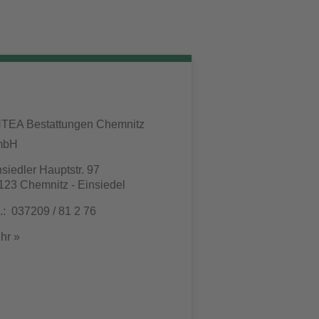
TEA Bestattungen Chemnitz
mbH
nsiedler Hauptstr. 97
123 Chemnitz - Einsiedel
l.: 037209 / 81 2 76
hr »