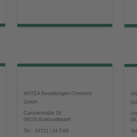
ANTEA Bestattungen Chemnitz
AN
GmbH
G
Canzlerstraße 29
Un
09235 Burkhardtsdorf
09
Tel.: 03721 / 24 5 69
Te