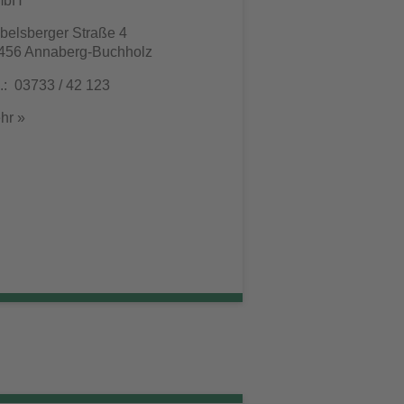
mbH
belsberger Straße 4
456 Annaberg-Buchholz
l.: 03733 / 42 123
hr »