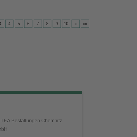
3
4
5
6
7
8
9
10
»
»»
TEA Bestattungen Chemnitz
mbH