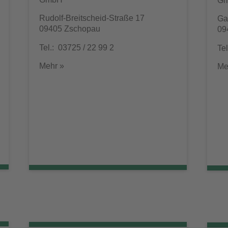
G
Rudolf-Breitscheid-Straße 17
Ga
09405 Zschopau
09
Tel.: 03725 / 22 99 2
Te
Mehr »
Me