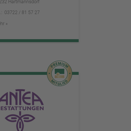
232 Hartmannsdorf
l.: 03722 / 81 57 27
hr »