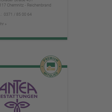
117 Chemnitz - Reichenbrand
l.: 0371 / 85 00 64
hr »