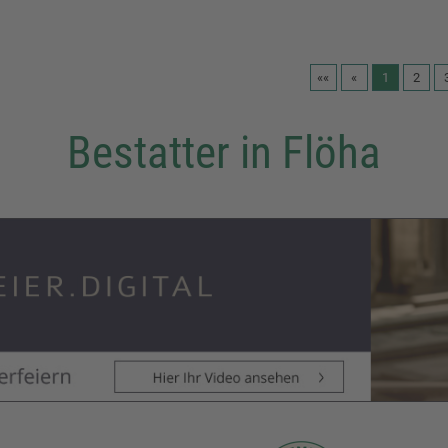
««
«
1
2
Bestatter in Flöha