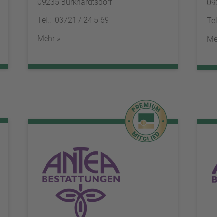
09235 Burkhardtsdorf
09
Tel.: 03721 / 24 5 69
Te
Mehr »
Me