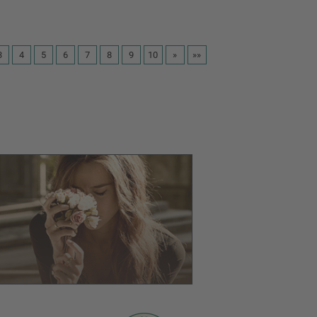
3
4
5
6
7
8
9
10
»
»»