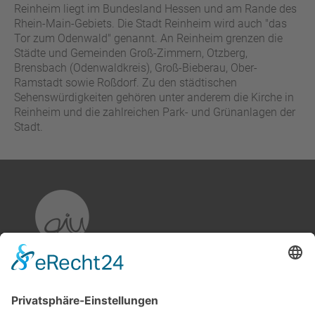
Reinheim liegt im Bundesland Hessen und am Rande des
Rhein-Main-Gebiets. Die Stadt Reinheim wird auch "das
Tor zum Odenwald" genannt. An Reinheim grenzen die
Städte und Gemeinden Groß-Zimmern, Otzberg,
Brensbach (Odenwaldkreis), Groß-Bieberau, Ober-
Ramstadt sowie Roßdorf. Zu den städtischen
Sehenswürdigkeiten gehören unter anderem die Kirche in
Reinheim und die zahlreichen Park- und Grünanlagen der
Stadt.
aiu Kommunikation & Markenführung
GmbH & Co. KG