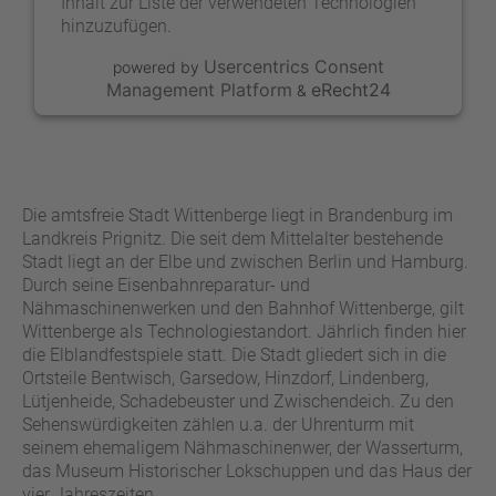
Inhalt zur Liste der verwendeten Technologien
hinzuzufügen.
Usercentrics Consent
powered by
Management Platform
eRecht24
&
Die amtsfreie Stadt Wittenberge liegt in Brandenburg im
Landkreis Prignitz. Die seit dem Mittelalter bestehende
Stadt liegt an der Elbe und zwischen Berlin und Hamburg.
Durch seine Eisenbahnreparatur- und
Nähmaschinenwerken und den Bahnhof Wittenberge, gilt
Wittenberge als Technologiestandort. Jährlich finden hier
die Elblandfestspiele statt. Die Stadt gliedert sich in die
Ortsteile Bentwisch, Garsedow, Hinzdorf, Lindenberg,
Lütjenheide, Schadebeuster und Zwischendeich. Zu den
Sehenswürdigkeiten zählen u.a. der Uhrenturm mit
seinem ehemaligem Nähmaschinenwer, der Wasserturm,
das Museum Historischer Lokschuppen und das Haus der
vier Jahreszeiten.