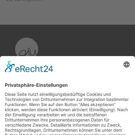
aiu Kommunikation & Markenführung
GmbH & Co. KG
Breslauer Straße 49
D-04299 Leipzig
+49 (0) 341 - 242 52 85
info(at)aiu-bestatterkommunikation.de